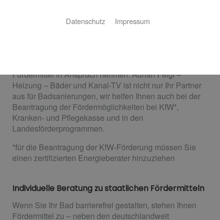
Bäder
Datenschutz
Impressum
Staatliche Förderung für Ihre Badsanierung
Sie wollen Ihr Bad sanieren und legen dabei Wert auf
Barrierefreiheit? Dann können Sie verschiedene
Fördermittel in Anspruch nehmen. Adrian Feigl –
Heizung – Bäder und Kanal-TV ist nicht nur Ihr Partner
aus für Badsanierungen, wir helfen Ihnen auch bei der
Beantragung der Fördermöglichkeiten bei KfW*,
Kranken- und Pflegekasse und in den
Landesförderprogrammen.
*für die Beantragung der KfW-Förderung müssen Sie
einen zertifizierten Energieberater hinzuziehen
Individuelle Beratung zu staatlichen Fördermitteln
Wenn Sie Ihr Bad barrierefrei gestalten, stehen Ihnen
Fördermittel zu – neben den deutschlandweit