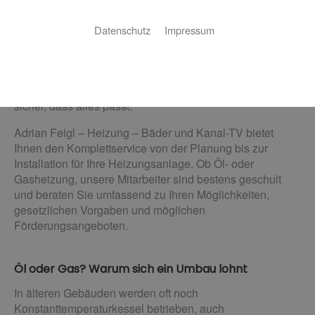
Qualität, die sich bezahlt macht
Datenschutz
Impressum
Reparatur, Sanierung oder Neueinbau: Eine
Heizungsanlage muss nicht nur funktionieren, sondern
sollte auch auf Ihr Gebäude abgestimmt sein. Wir stellen
sicher, dass alles passt.
Adrian Feigl – Heizung – Bäder und Kanal-TV bietet
Ihnen den Komplettservice von der Planung bis zur
Installation für Ihre Heizungsanlage. Ob Öl- oder
Gasheizung, unsere Mitarbeiter sind bestens geschult
und beraten Sie umfassend zu Ihren Möglichkeiten,
gesetzlichen Vorgaben und möglichen
Förderungsangeboten.
Öl oder Gas? Warum sich ein Umbau lohnt
In älteren Gebäuden werden oft noch
Konstanttemperaturkessel betrieben, auch