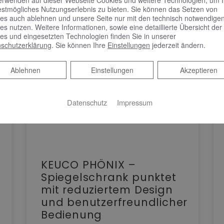
estmögliches Nutzungserlebnis zu bieten. Sie können das Setzen von
es auch ablehnen und unsere Seite nur mit den technisch notwendige
es nutzen. Weitere Informationen, sowie eine detaillierte Übersicht der
es und eingesetzten Technologien finden Sie in unserer
schutzerklärung
. Sie können Ihre
Einstellungen
jederzeit ändern.
Ablehnen
Ablehnen
Einstellungen
Akzeptieren
Datenschutz
Impressum
KEUCO PHÖNIX –
Spiegelschrank punktet
mit reduziertem Design
und benutzerfreundlicher
Bedienung