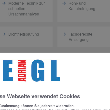
Moderne Technik zur
Rohr- und
schnellen
Kanalreinigung
Ursachenanalyse
Dichtheitsprüfung
Fachgerechte
Entsorgung
bindlichen Beratungstermin und wir analysieren für 
en Sie uns jederzeit über unsere Notfallhotline.
se Webseite verwendet Cookies
Zustimmung können Sie jederzeit widerrufen.
erwenden auf dieser Webseite Cookies und weitere Technologien, um 