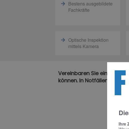
Bestens ausgebildete
Fachkräfte
Optische Inspektion
mittels Kamera
Vereinbaren Sie einen unver
können. In Notfällen erreich
Die
Ihre 
Wir v