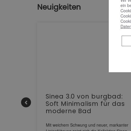
Neuigkeiten
ein b
Cooki
Cooki
Cooki
Daten
e |
Sinea 3.0 von burgbad:
Soft Minimalism für das
moderne Bad
nskomfort
s
Mit weichem Schwung und neuer, markanter
M NEO