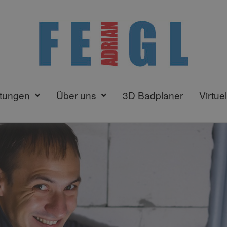
stungen
Über uns
3D Badplaner
Virtue