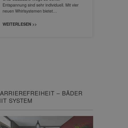
HANSAGENE
Entspannung sind sehr individuell. Mit vier
von Wascht
neuen Whirlsystemen bietet…
unterschi
konzipiert
WEITERLESEN >>
WEITERL
ARRIEREFREIHEIT – BÄDER
IT SYSTEM